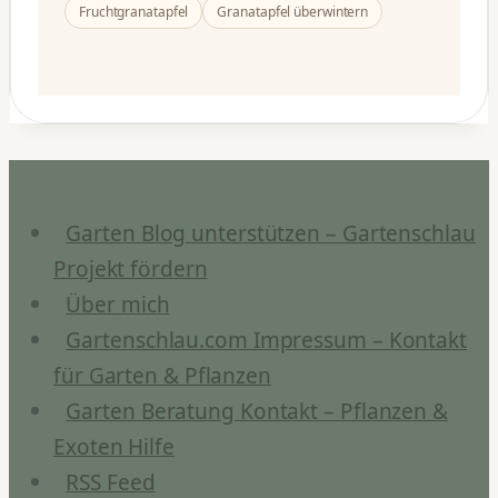
Fruchtgranatapfel
Granatapfel überwintern
Garten Blog unterstützen – Gartenschlau
Projekt fördern
Über mich
Gartenschlau.com Impressum – Kontakt
für Garten & Pflanzen
Garten Beratung Kontakt – Pflanzen &
Exoten Hilfe
RSS Feed