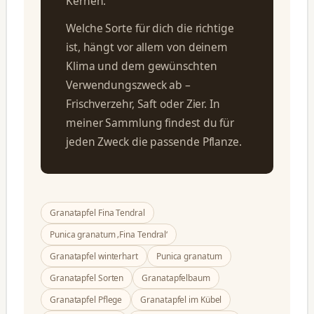
Kernen.
Welche Sorte für dich die richtige
ist, hängt vor allem von deinem
Klima und dem gewünschten
Verwendungszweck ab –
Frischverzehr, Saft oder Zier. In
meiner Sammlung findest du für
jeden Zweck die passende Pflanze.
Granatapfel Fina Tendral
Punica granatum ‚Fina Tendral‘
Granatapfel winterhart
Punica granatum
Granatapfel Sorten
Granatapfelbaum
Granatapfel Pflege
Granatapfel im Kübel