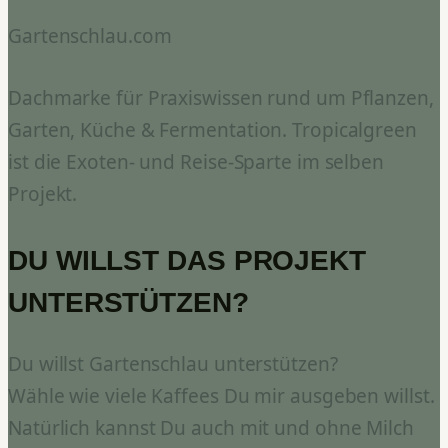
Gartenschlau.com
Dachmarke für Praxiswissen rund um Pflanzen,
Garten, Küche & Fermentation. Tropicalgreen
ist die Exoten- und Reise-Sparte im selben
Projekt.
DU WILLST DAS PROJEKT
UNTERSTÜTZEN?
Du willst Gartenschlau unterstützen?
Wähle wie viele Kaffees Du mir ausgeben willst.
Natürlich kannst Du auch mit und ohne Milch