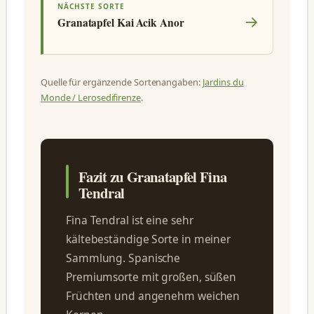
NÄCHSTE SORTE
→
Granatapfel Kai Acik Anor
Quelle für ergänzende Sortenangaben:
Jardins du
Monde / Lerosedifirenze
.
Fazit zu Granatapfel Fina
Tendral
Fina Tendral ist eine sehr
kältebeständige Sorte in meiner
Sammlung. Spanische
Premiumsorte mit großen, süßen
Früchten und angenehm weichen