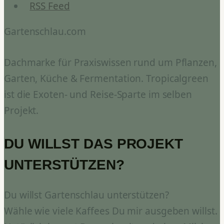
RSS Feed
Gartenschlau.com
Dachmarke für Praxiswissen rund um Pflanzen,
Garten, Küche & Fermentation. Tropicalgreen
ist die Exoten- und Reise-Sparte im selben
Projekt.
DU WILLST DAS PROJEKT
UNTERSTÜTZEN?
Du willst Gartenschlau unterstützen?
Wähle wie viele Kaffees Du mir ausgeben willst.