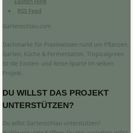
Exoten Hilfe
RSS Feed
Gartenschlau.com
Dachmarke für Praxiswissen rund um Pflanzen,
Garten, Küche & Fermentation. Tropicalgreen
ist die Exoten- und Reise-Sparte im selben
Projekt.
DU WILLST DAS PROJEKT
UNTERSTÜTZEN?
Du willst Gartenschlau unterstützen?
Wähle wie viele Kaffees Du mir ausgeben willst.