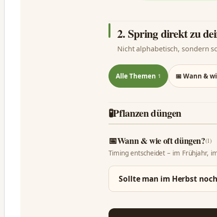
2. Spring direkt zu d
Nicht alphabetisch, sondern s
Alle Themen
📅 Wann & wi
1
🧪
Pflanzen düngen
📅
Wann & wie oft düngen?
(1)
Timing entscheidet – im Frühjahr, im
Sollte man im Herbst noc