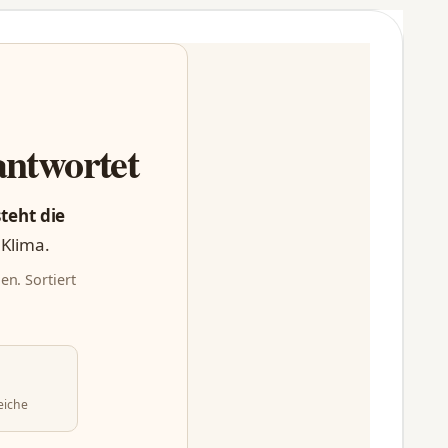
antwortet
steht die
 Klima.
en. Sortiert
eiche