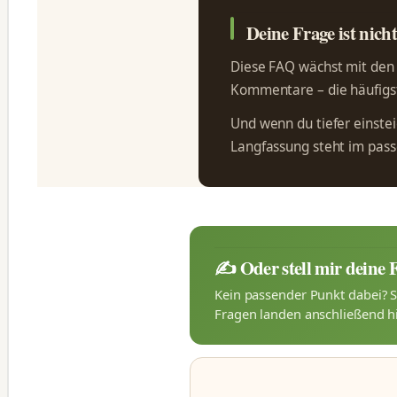
Deine Frage ist nich
Diese FAQ wächst mit den F
Kommentare – die häufigst
Und wenn du tiefer einsteig
Langfassung steht im pa
✍️ Oder stell mir deine 
Kein passender Punkt dabei? S
Fragen landen anschließend hi