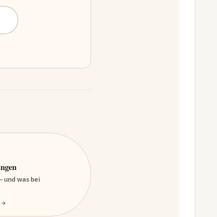
üngen
 – und was bei
 →