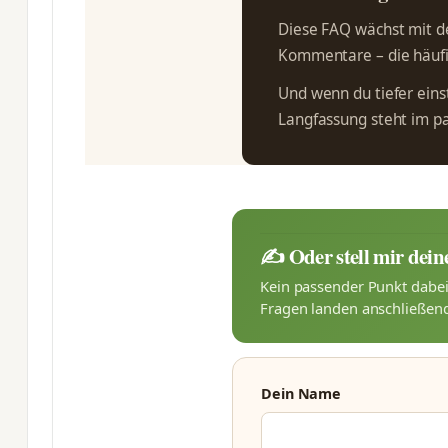
Diese FAQ wächst mit de
Kommentare – die häufi
Und wenn du tiefer einst
Langfassung steht im 
✍️ Oder stell mir dein
Kein passender Punkt dabei?
Fragen landen anschließend
Dein Name