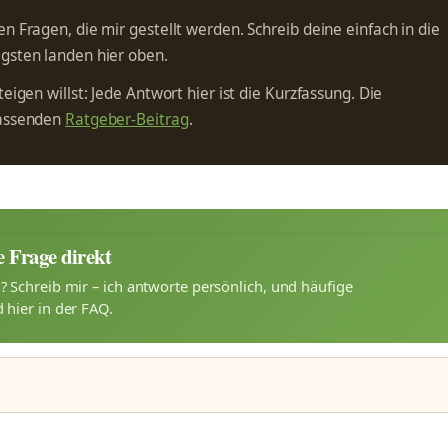
n Fragen, die mir gestellt werden. Schreib deine einfach in die
gsten landen hier oben.
eigen willst: Jede Antwort hier ist die Kurzfassung. Die
passenden
Ratgeber-Beitrag
.
e Frage direkt
 Schreib mir – ich antworte persönlich, und häufige
 hier in der FAQ.