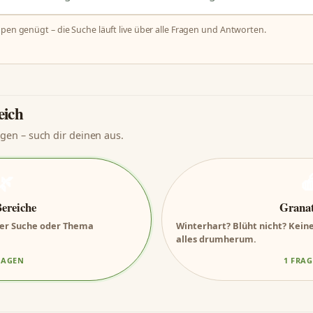
ppen genügt – die Suche läuft live über alle Fragen und Antworten.
eich
agen – such dir deinen aus.
🌿

Bereiche
Granat
 per Suche oder Thema
Winterhart? Blüht nicht? Keine
alles drumherum.
RAGEN
1 FRA