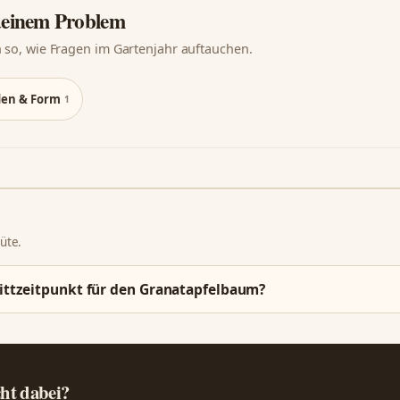
 deinem Problem
 so, wie Fragen im Gartenjahr auftauchen.
den & Form
1
lüte.
ittzeitpunkt für den Granatapfelbaum?
cht dabei?