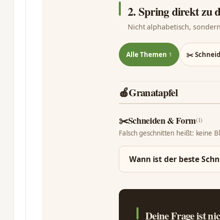
2. Spring direkt zu
Nicht alphabetisch, sondern
Alle Themen
✂️ Schnei
1
🍎
Granatapfel
✂️
Schneiden & Form
(1)
Falsch geschnitten heißt: keine B
Wann ist der beste Schn
Deine Frage ist ni