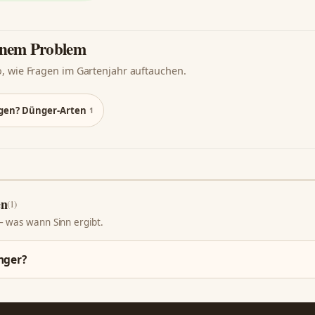
einem Problem
o, wie Fragen im Gartenjahr auftauchen.
ngen? Dünger-Arten
1
en
(1)
– was wann Sinn ergibt.
nger?