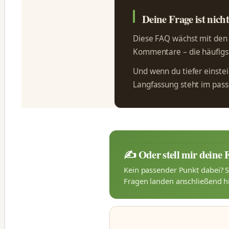
Deine Frage ist nich
Diese FAQ wächst mit den F
Kommentare – die häufigst
Und wenn du tiefer einsteig
Langfassung steht im pa
✍️ Oder stell mir deine 
Kein passender Punkt dabei? S
Fragen landen anschließend hi