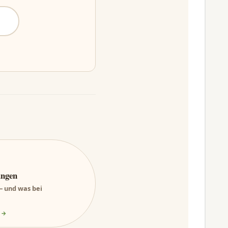
üngen
 – und was bei
 →