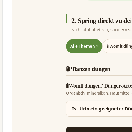
2. Spring direkt zu d
Nicht alphabetisch, sondern s
Alle Themen
🧪 Womit dü
1
🧪
Pflanzen düngen
🧪
Womit düngen? Dünger-Art
Organisch, mineralisch, Hausmittel 
Ist Urin ein geeigneter Dü