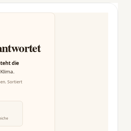
antwortet
steht die
 Klima.
en. Sortiert
eiche