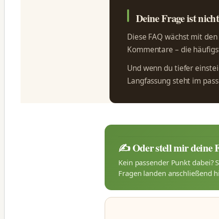
Deine Frage ist nich
Diese FAQ wächst mit den F
Kommentare – die häufigst
Und wenn du tiefer einsteig
Langfassung steht im pa
✍️ Oder stell mir deine 
Kein passender Punkt dabei? S
Fragen landen anschließend hi