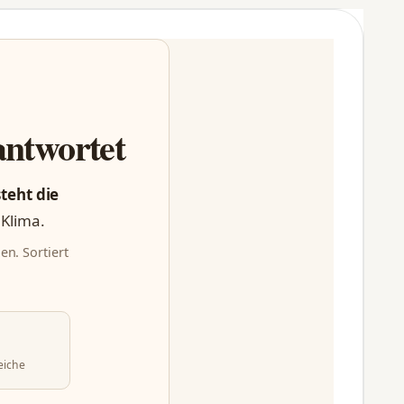
antwortet
steht die
 Klima.
en. Sortiert
eiche