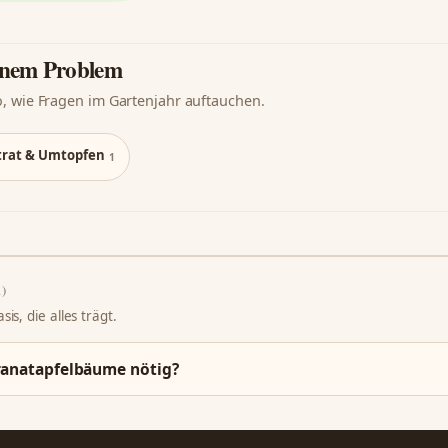
einem Problem
o, wie Fragen im Gartenjahr auftauchen.
strat & Umtopfen
1
1)
is, die alles trägt.
Granatapfelbäume nötig?