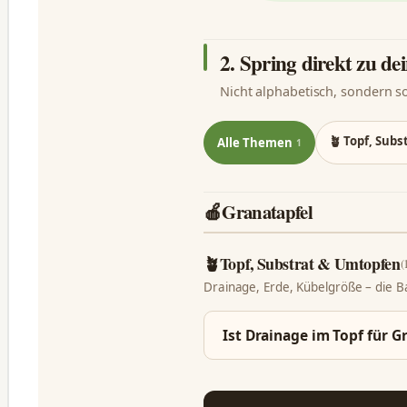
2. Spring direkt zu d
Nicht alphabetisch, sondern s
🪴 Topf, Sub
Alle Themen
1
🍎
Granatapfel
🪴
Topf, Substrat & Umtopfen
(
Drainage, Erde, Kübelgröße – die Bas
Ist Drainage im Topf für 