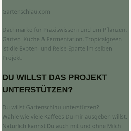
Gartenschlau.com
Dachmarke für Praxiswissen rund um Pflanzen,
Garten, Küche & Fermentation. Tropicalgreen
ist die Exoten- und Reise-Sparte im selben
Projekt.
DU WILLST DAS PROJEKT
UNTERSTÜTZEN?
Du willst Gartenschlau unterstützen?
Wähle wie viele Kaffees Du mir ausgeben willst.
Natürlich kannst Du auch mit und ohne Milch