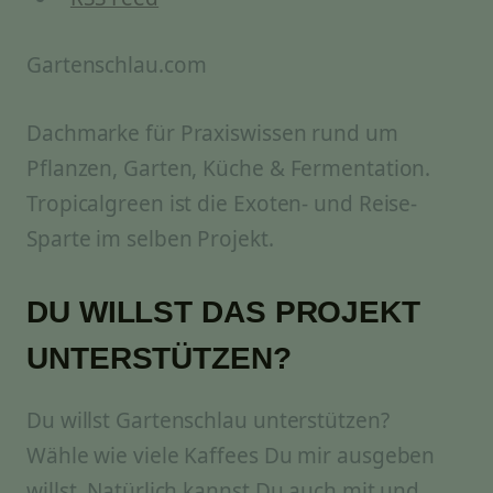
Gartenschlau.com
Dachmarke für Praxiswissen rund um
Pflanzen, Garten, Küche & Fermentation.
Tropicalgreen ist die Exoten- und Reise-
Sparte im selben Projekt.
DU WILLST DAS PROJEKT
UNTERSTÜTZEN?
Du willst Gartenschlau unterstützen?
Wähle wie viele Kaffees Du mir ausgeben
willst. Natürlich kannst Du auch mit und