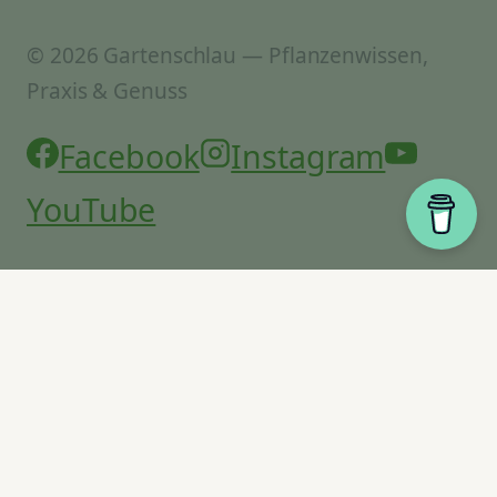
© 2026 Gartenschlau — Pflanzenwissen,
Praxis & Genuss
Facebook
Instagram
YouTube
Start
Gartenpraxis
Untermenü
umschalten
Eukalyptus-Arten
Zitruspflanzen
Granatapfelsorten
Pistazie pflanzen – Pistacia vera