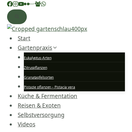
Zum
Inhalt
springen
Start
Gartenpraxis
Eukalyptus-Arten
Zitruspflanzen
Granatapfelsorten
Pistazie pflanzen – Pistacia vera
Küche & Fermentation
Reisen & Exoten
Selbstversorgung
Videos