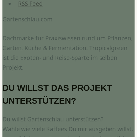
RSS Feed
Gartenschlau.com
Dachmarke für Praxiswissen rund um Pflanzen,
Garten, Küche & Fermentation. Tropicalgreen
ist die Exoten- und Reise-Sparte im selben
Projekt.
DU WILLST DAS PROJEKT
UNTERSTÜTZEN?
Du willst Gartenschlau unterstützen?
Wähle wie viele Kaffees Du mir ausgeben willst.