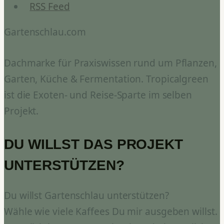
RSS Feed
Gartenschlau.com
Dachmarke für Praxiswissen rund um Pflanzen,
Garten, Küche & Fermentation. Tropicalgreen
ist die Exoten- und Reise-Sparte im selben
Projekt.
DU WILLST DAS PROJEKT
UNTERSTÜTZEN?
Du willst Gartenschlau unterstützen?
Wähle wie viele Kaffees Du mir ausgeben willst.