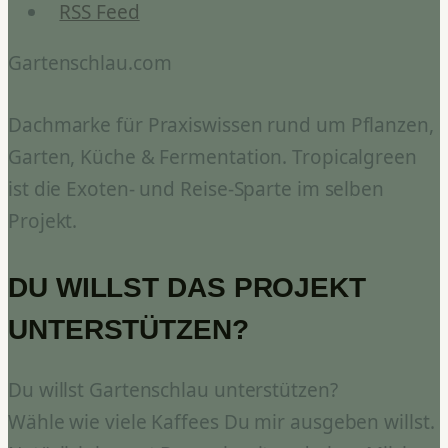
RSS Feed
Gartenschlau.com
Dachmarke für Praxiswissen rund um Pflanzen,
Garten, Küche & Fermentation. Tropicalgreen
ist die Exoten- und Reise-Sparte im selben
Projekt.
DU WILLST DAS PROJEKT
UNTERSTÜTZEN?
Du willst Gartenschlau unterstützen?
Wähle wie viele Kaffees Du mir ausgeben willst.