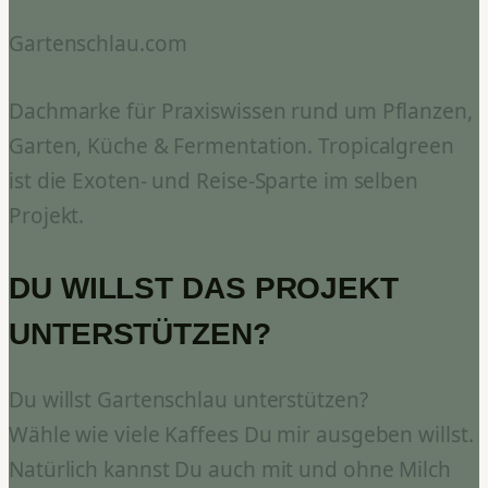
Gartenschlau.com
Dachmarke für Praxiswissen rund um Pflanzen,
Garten, Küche & Fermentation. Tropicalgreen
ist die Exoten- und Reise-Sparte im selben
Projekt.
DU WILLST DAS PROJEKT
UNTERSTÜTZEN?
Du willst Gartenschlau unterstützen?
Wähle wie viele Kaffees Du mir ausgeben willst.
Natürlich kannst Du auch mit und ohne Milch