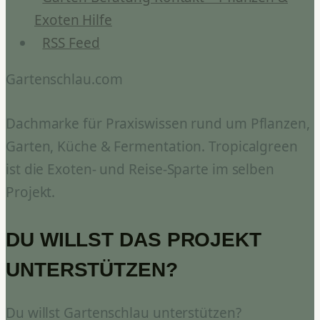
Exoten Hilfe
RSS Feed
Gartenschlau.com
Dachmarke für Praxiswissen rund um Pflanzen,
Garten, Küche & Fermentation. Tropicalgreen
ist die Exoten- und Reise-Sparte im selben
Projekt.
DU WILLST DAS PROJEKT
UNTERSTÜTZEN?
Du willst Gartenschlau unterstützen?