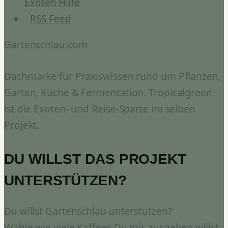
Exoten Hilfe
RSS Feed
Gartenschlau.com
Dachmarke für Praxiswissen rund um Pflanzen,
Garten, Küche & Fermentation. Tropicalgreen
ist die Exoten- und Reise-Sparte im selben
Projekt.
DU WILLST DAS PROJEKT
UNTERSTÜTZEN?
Du willst Gartenschlau unterstützen?
Wähle wie viele Kaffees Du mir ausgeben willst.