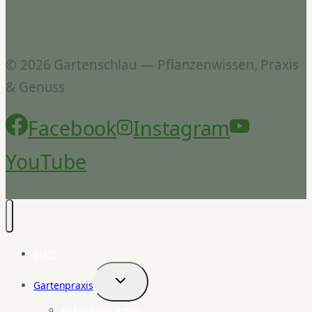
© 2026 Gartenschlau — Pflanzenwissen, Praxis
& Genuss
Facebook
Instagram
YouTube
Start
Gartenpraxis
Untermenü
umschalten
Eukalyptus-Arten