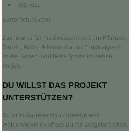
RSS Feed
Gartenschlau.com
Dachmarke für Praxiswissen rund um Pflanzen,
Garten, Küche & Fermentation. Tropicalgreen
ist die Exoten- und Reise-Sparte im selben
Projekt.
DU WILLST DAS PROJEKT
UNTERSTÜTZEN?
Du willst Gartenschlau unterstützen?
Wähle wie viele Kaffees Du mir ausgeben willst.