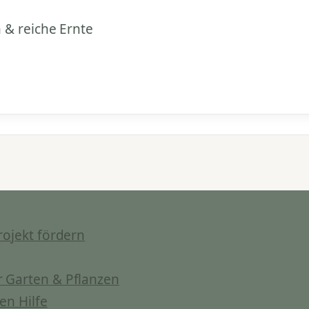
 & reiche Ernte
rojekt fördern
 Garten & Pflanzen
en Hilfe