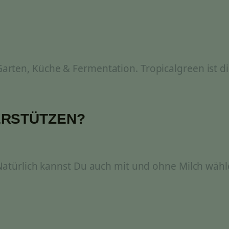
rten, Küche & Fermentation. Tropicalgreen ist di
ERSTÜTZEN?
 Natürlich kannst Du auch mit und ohne Milch wähl