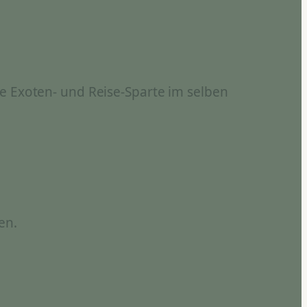
e Exoten- und Reise-Sparte im selben
en.