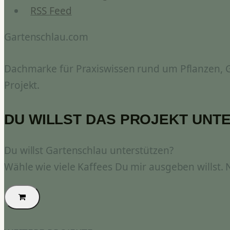
RSS Feed
Gartenschlau.com
Dachmarke für Praxiswissen rund um Pflanzen, Ga
Projekt.
DU WILLST DAS PROJEKT UNT
Du willst Gartenschlau unterstützen?
Wähle wie viele Kaffees Du mir ausgeben willst.