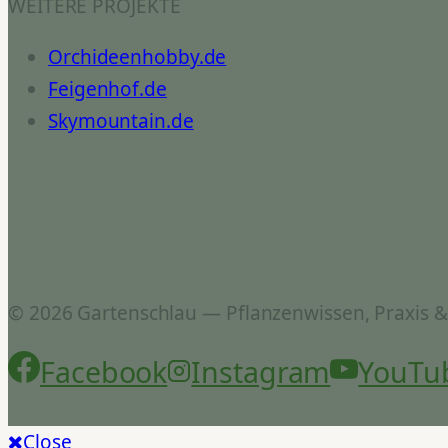
WEITERE PROJEKTE
Orchideenhobby.de
Feigenhof.de
Skymountain.de
© 2026 Gartenschlau — Pflanzenwissen, Praxis 
Facebook
Instagram
YouTu
Close