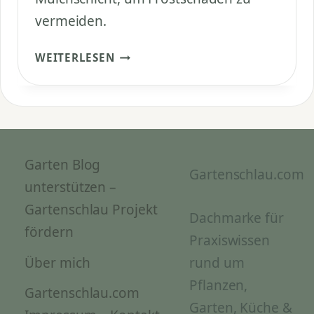
vermeiden.
KANN
WEITERLESEN
ICH
DEN
GRANATAPFELBAUM
IM
GARTEN
AUSPFLANZEN?
Garten Blog
Gartenschlau.com
unterstützen –
Gartenschlau Projekt
Dachmarke für
fördern
Praxiswissen
rund um
Über mich
Pflanzen,
Gartenschlau.com
Garten, Küche &