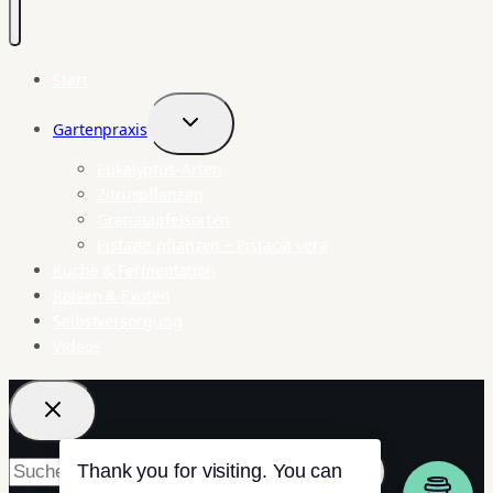
Start
Gartenpraxis
Untermenü
umschalten
Eukalyptus-Arten
Zitruspflanzen
Granatapfelsorten
Pistazie pflanzen – Pistacia vera
Küche & Fermentation
Reisen & Exoten
Selbstversorgung
Videos
Suchen
Thank you for visiting. You can