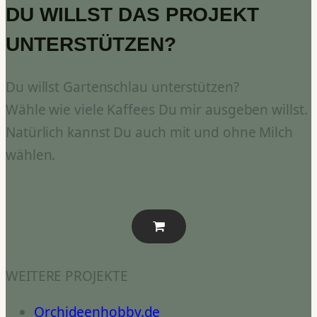
DU WILLST DAS PROJEKT
UNTERSTÜTZEN?
Du willst Gartenschlau unterstützen?
Wähle wie viele Kaffees Du mir ausgeben willst.
Natürlich kannst Du auch mit und ohne Milch
wählen.
WEITERE PROJEKTE
Orchideenhobby.de