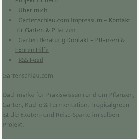
Projekt fördern
Über mich
Gartenschlau.com Impressum – Kontakt
für Garten & Pflanzen
Garten Beratung Kontakt – Pflanzen &
Exoten Hilfe
RSS Feed
Gartenschlau.com
Dachmarke für Praxiswissen rund um Pflanzen,
Garten, Küche & Fermentation. Tropicalgreen
ist die Exoten- und Reise-Sparte im selben
Projekt.