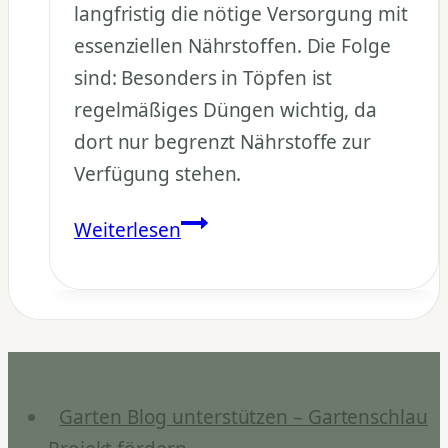
langfristig die nötige Versorgung mit
essenziellen Nährstoffen. Die Folge
sind: Besonders in Töpfen ist
regelmäßiges Düngen wichtig, da
dort nur begrenzt Nährstoffe zur
Verfügung stehen.
Was
Weiterlesen
passiert,
wenn
man
nicht
düngt?
Garten Blog unterstützen – Gartenschlau