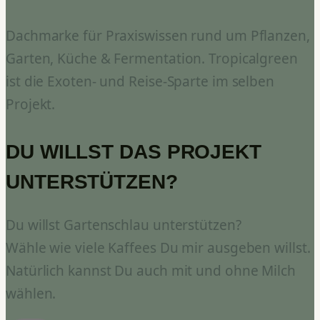
Dachmarke für Praxiswissen rund um Pflanzen,
Garten, Küche & Fermentation. Tropicalgreen
ist die Exoten- und Reise-Sparte im selben
Projekt.
DU WILLST DAS PROJEKT
UNTERSTÜTZEN?
Du willst Gartenschlau unterstützen?
Wähle wie viele Kaffees Du mir ausgeben willst.
Natürlich kannst Du auch mit und ohne Milch
wählen.