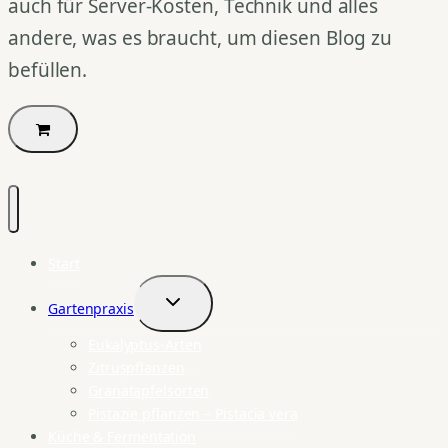
auch für Server-Kosten, Technik und alles
andere, was es braucht, um diesen Blog zu
befüllen.
Start
Gartenpraxis
Untermenü
umschalten
Eukalyptus-Arten
Zitruspflanzen
Granatapfelsorten
Pistazie pflanzen – Pistacia vera
Küche & Fermentation