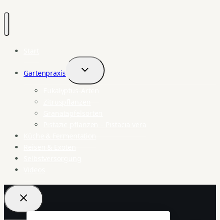
Start
Gartenpraxis
Untermenü
umschalten
Eukalyptus-Arten
Zitruspflanzen
Granatapfelsorten
Pistazie pflanzen – Pistacia vera
Küche & Fermentation
Reisen & Exoten
Selbstversorgung
Videos