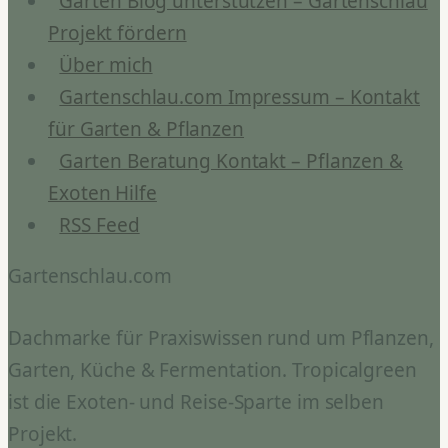
Garten Blog unterstützen – Gartenschlau
Projekt fördern
Über mich
Gartenschlau.com Impressum – Kontakt
für Garten & Pflanzen
Garten Beratung Kontakt – Pflanzen &
Exoten Hilfe
RSS Feed
Gartenschlau.com
Dachmarke für Praxiswissen rund um Pflanzen,
Garten, Küche & Fermentation. Tropicalgreen
ist die Exoten- und Reise-Sparte im selben
Projekt.