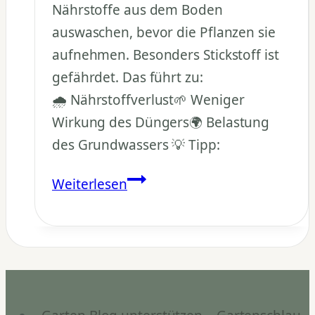
Nährstoffe aus dem Boden
auswaschen, bevor die Pflanzen sie
aufnehmen. Besonders Stickstoff ist
gefährdet. Das führt zu:
🌧️ Nährstoffverlust🌱 Weniger
Wirkung des Düngers🌍 Belastung
des Grundwassers 💡 Tipp:
Wie
Weiterlesen
beeinflusst
Regen
die
Düngung?