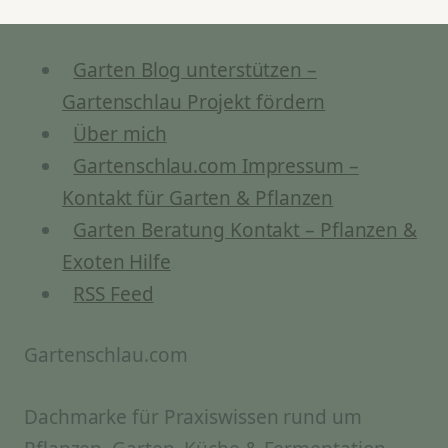
BEIM
DÜNGEN?
Garten Blog unterstützen –
Gartenschlau Projekt fördern
Über mich
Gartenschlau.com Impressum –
Kontakt für Garten & Pflanzen
Garten Beratung Kontakt – Pflanzen &
Exoten Hilfe
RSS Feed
Gartenschlau.com
Dachmarke für Praxiswissen rund um