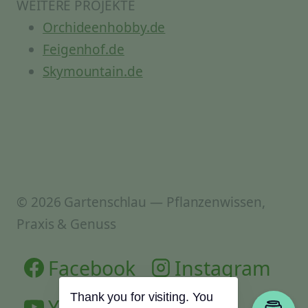
WEITERE PROJEKTE
Orchideenhobby.de
Feigenhof.de
Skymountain.de
© 2026 Gartenschlau — Pflanzenwissen,
Praxis & Genuss
Facebook
Instagram
YouTube
Thank you for visiting. You