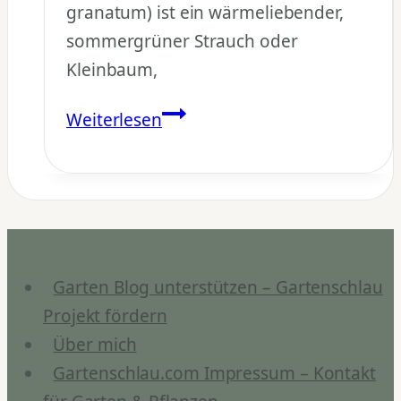
granatum) ist ein wärmeliebender,
sommergrüner Strauch oder
Kleinbaum,
Was
Weiterlesen
ist
ein
Granatapfelbaum?
Garten Blog unterstützen – Gartenschlau
Projekt fördern
Über mich
Gartenschlau.com Impressum – Kontakt