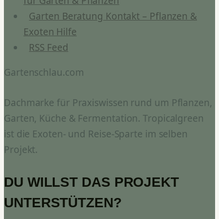
für Garten & Pflanzen
Garten Beratung Kontakt – Pflanzen &
Exoten Hilfe
RSS Feed
Gartenschlau.com
Dachmarke für Praxiswissen rund um Pflanzen,
Garten, Küche & Fermentation. Tropicalgreen
ist die Exoten- und Reise-Sparte im selben
Projekt.
DU WILLST DAS PROJEKT
UNTERSTÜTZEN?