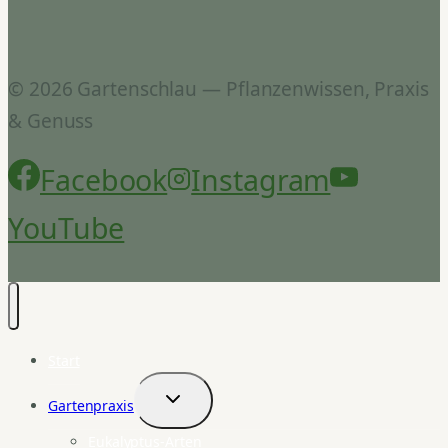
© 2026 Gartenschlau — Pflanzenwissen, Praxis
& Genuss
Facebook
Instagram
YouTube
Start
Gartenpraxis
Untermenü
umschalten
Eukalyptus-Arten