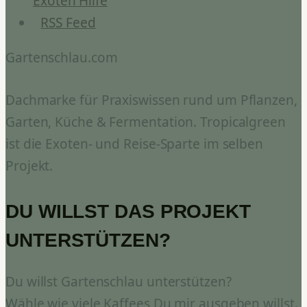
Exoten Hilfe
RSS Feed
Gartenschlau.com
Dachmarke für Praxiswissen rund um Pflanzen,
Garten, Küche & Fermentation. Tropicalgreen
ist die Exoten- und Reise-Sparte im selben
Projekt.
DU WILLST DAS PROJEKT
UNTERSTÜTZEN?
Du willst Gartenschlau unterstützen?
Wähle wie viele Kaffees Du mir ausgeben willst.