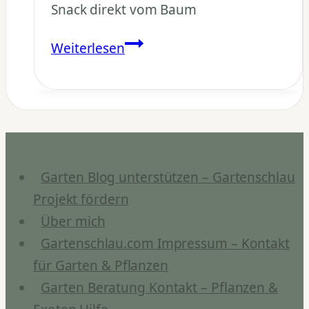
Snack direkt vom Baum
Wie
Weiterlesen
schmecken
Kumquats?
Garten Blog unterstützen – Gartenschlau
Projekt fördern
Über mich
Gartenschlau.com Impressum – Kontakt
für Garten & Pflanzen
Garten Beratung Kontakt – Pflanzen &