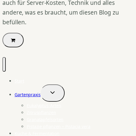
auch für Server-Kosten, Technik und alles
andere, was es braucht, um diesen Blog zu
befüllen.
Start
Gartenpraxis
Untermenü
umschalten
Eukalyptus-Arten
Zitruspflanzen
Granatapfelsorten
Pistazie pflanzen – Pistacia vera
Küche & Fermentation