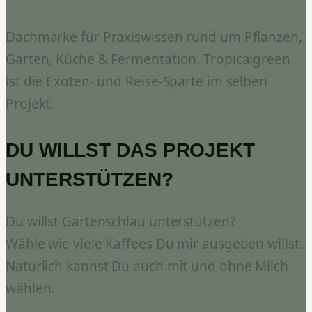
Dachmarke für Praxiswissen rund um Pflanzen,
Garten, Küche & Fermentation. Tropicalgreen
ist die Exoten- und Reise-Sparte im selben
Projekt.
DU WILLST DAS PROJEKT
UNTERSTÜTZEN?
Du willst Gartenschlau unterstützen?
Wähle wie viele Kaffees Du mir ausgeben willst.
Natürlich kannst Du auch mit und ohne Milch
wählen.