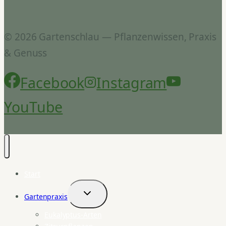
© 2026 Gartenschlau — Pflanzenwissen, Praxis
& Genuss
Facebook
Instagram
YouTube
Start
Gartenpraxis
Untermenü
umschalten
Eukalyptus-Arten