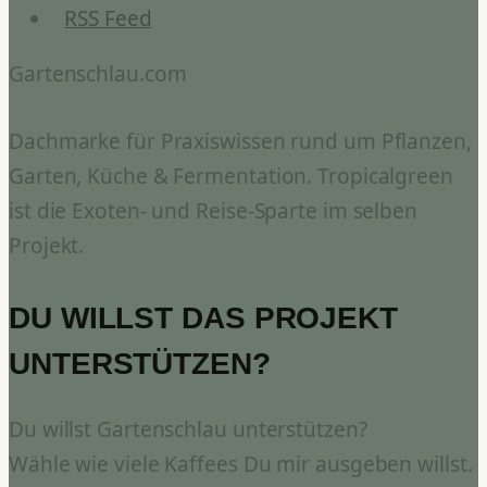
RSS Feed
Gartenschlau.com
Dachmarke für Praxiswissen rund um Pflanzen,
Garten, Küche & Fermentation. Tropicalgreen
ist die Exoten- und Reise-Sparte im selben
Projekt.
DU WILLST DAS PROJEKT
UNTERSTÜTZEN?
Du willst Gartenschlau unterstützen?
Wähle wie viele Kaffees Du mir ausgeben willst.