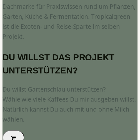
Dachmarke für Praxiswissen rund um Pflanzen,
Garten, Küche & Fermentation. Tropicalgreen
ist die Exoten- und Reise-Sparte im selben
Projekt.
DU WILLST DAS PROJEKT
UNTERSTÜTZEN?
Du willst Gartenschlau unterstützen?
Wähle wie viele Kaffees Du mir ausgeben willst.
Natürlich kannst Du auch mit und ohne Milch
wählen.