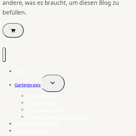
andere, was es braucht, um diesen Blog zu
befüllen.
Start
Gartenpraxis
Untermenü
umschalten
Eukalyptus-Arten
Zitruspflanzen
Granatapfelsorten
Pistazie pflanzen – Pistacia vera
Küche & Fermentation
Reisen & Exoten