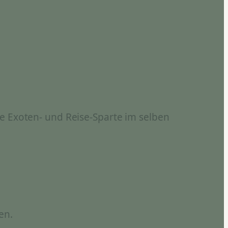
e Exoten- und Reise-Sparte im selben
en.