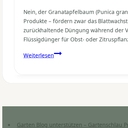
Nein, der Granatapfelbaum (Punica grana
Produkte – fördern zwar das Blattwachs
zurückhaltende Düngung während der Ve
Flüssigdünger für Obst- oder Zitruspflan
Braucht
Weiterlesen
der
Granatapfelbaum
viel
Dünger?
Garten Blog unterstützen – Gartenschlau P