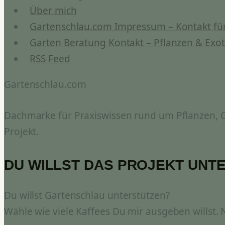
Über mich
Gartenschlau.com Impressum – Kontakt für
Garten Beratung Kontakt – Pflanzen & Exot
RSS Feed
Gartenschlau.com
Dachmarke für Praxiswissen rund um Pflanzen, Ga
Projekt.
DU WILLST DAS PROJEKT UNT
Du willst Gartenschlau unterstützen?
Wähle wie viele Kaffees Du mir ausgeben willst.