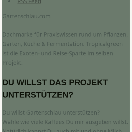
RSS Feed
Gartenschlau.com
Dachmarke für Praxiswissen rund um Pflanzen,
Garten, Küche & Fermentation. Tropicalgreen
ist die Exoten- und Reise-Sparte im selben
Projekt.
DU WILLST DAS PROJEKT
UNTERSTÜTZEN?
Du willst Gartenschlau unterstützen?
Wähle wie viele Kaffees Du mir ausgeben willst.
Natürlich kannst Du auch mit und ohne Milch