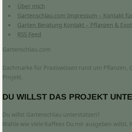
Über mich
Gartenschlau.com Impressum – Kontakt für
Garten Beratung Kontakt – Pflanzen & Exot
RSS Feed
Gartenschlau.com
Dachmarke für Praxiswissen rund um Pflanzen, Ga
Projekt.
DU WILLST DAS PROJEKT UNT
Du willst Gartenschlau unterstützen?
Wähle wie viele Kaffees Du mir ausgeben willst.