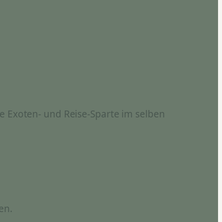
e Exoten- und Reise-Sparte im selben
en.