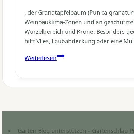
, der Granatapfelbaum (Punica granatum
Weinbauklima-Zonen und an geschützten,
Wurzelbereich und Krone. Besonders geeig
hilft Vlies, Laubabdeckung oder eine Mu
Kann
Weiterlesen
ich
den
Granatapfelbaum
im
Garten
auspflanzen?
Garten Blog unterstützen – Gartenschlau P