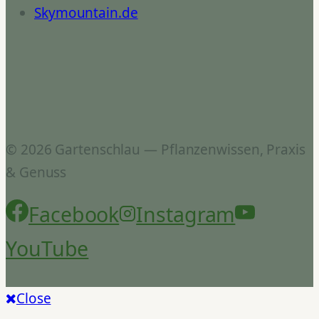
Skymountain.de
© 2026 Gartenschlau — Pflanzenwissen, Praxis
& Genuss
Facebook
Instagram
YouTube
Close