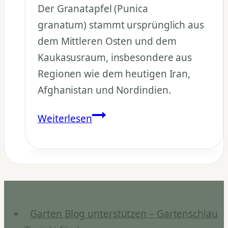
Der Granatapfel (Punica
granatum) stammt ursprünglich aus
dem Mittleren Osten und dem
Kaukasusraum, insbesondere aus
Regionen wie dem heutigen Iran,
Afghanistan und Nordindien.
Woher
Weiterlesen
stammt
der
Granatapfel
ursprünglich?
Garten Blog unterstützen – Gartenschlau