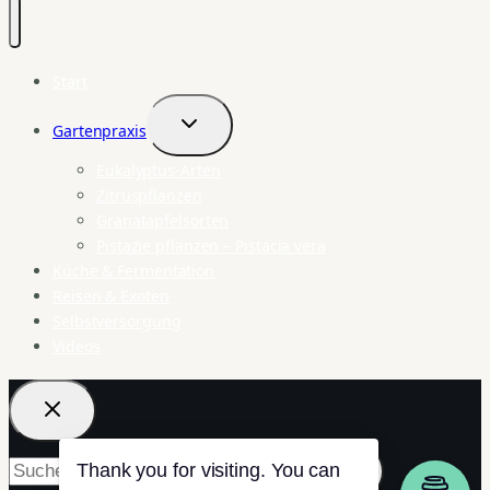
Start
Gartenpraxis
Untermenü
umschalten
Eukalyptus-Arten
Zitruspflanzen
Granatapfelsorten
Pistazie pflanzen – Pistacia vera
Küche & Fermentation
Reisen & Exoten
Selbstversorgung
Videos
Suchen
Thank you for visiting. You can