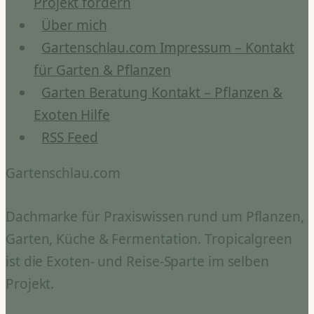
Projekt fördern
Über mich
Gartenschlau.com Impressum – Kontakt
für Garten & Pflanzen
Garten Beratung Kontakt – Pflanzen &
Exoten Hilfe
RSS Feed
Gartenschlau.com
Dachmarke für Praxiswissen rund um Pflanzen,
Garten, Küche & Fermentation. Tropicalgreen
ist die Exoten- und Reise-Sparte im selben
Projekt.