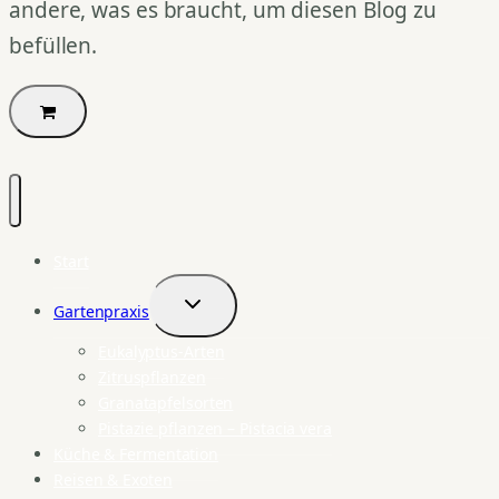
andere, was es braucht, um diesen Blog zu
befüllen.
Start
Gartenpraxis
Untermenü
umschalten
Eukalyptus-Arten
Zitruspflanzen
Granatapfelsorten
Pistazie pflanzen – Pistacia vera
Küche & Fermentation
Reisen & Exoten