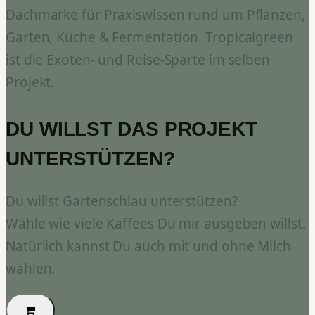
Dachmarke für Praxiswissen rund um Pflanzen,
Garten, Küche & Fermentation. Tropicalgreen
ist die Exoten- und Reise-Sparte im selben
Projekt.
DU WILLST DAS PROJEKT
UNTERSTÜTZEN?
Du willst Gartenschlau unterstützen?
Wähle wie viele Kaffees Du mir ausgeben willst.
Natürlich kannst Du auch mit und ohne Milch
wählen.