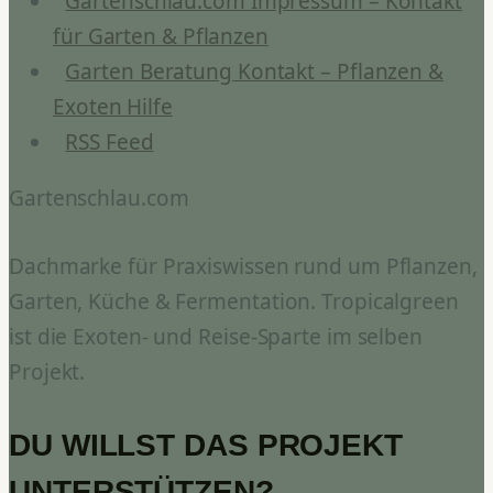
Gartenschlau.com Impressum – Kontakt
für Garten & Pflanzen
Garten Beratung Kontakt – Pflanzen &
Exoten Hilfe
RSS Feed
Gartenschlau.com
Dachmarke für Praxiswissen rund um Pflanzen,
Garten, Küche & Fermentation. Tropicalgreen
ist die Exoten- und Reise-Sparte im selben
Projekt.
DU WILLST DAS PROJEKT
UNTERSTÜTZEN?