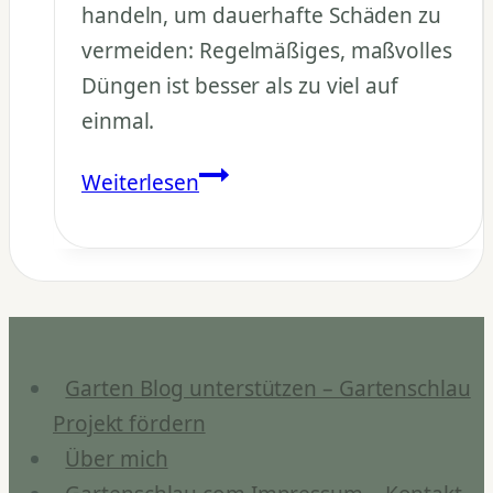
handeln, um dauerhafte Schäden zu
vermeiden: Regelmäßiges, maßvolles
Düngen ist besser als zu viel auf
einmal.
Was
Weiterlesen
tun
bei
Überdüngung?
Garten Blog unterstützen – Gartenschlau
Projekt fördern
Über mich