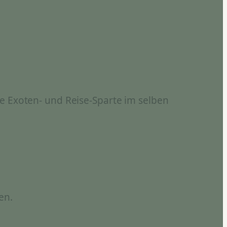
e Exoten- und Reise-Sparte im selben
en.