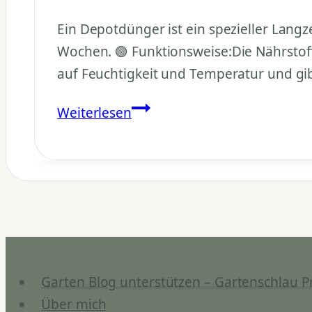
Ein Depotdünger ist ein spezieller Langz
Wochen. 🟢 Funktionsweise:Die Nährstoff
auf Feuchtigkeit und Temperatur und gibt
Wie
Weiterlesen
funktioniert
ein
Depotdünger?
Garten Blog unterstützen – Gartenschlau P
Über mich