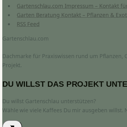
Gartenschlau.com Impressum – Kontakt für
Garten Beratung Kontakt – Pflanzen & Exot
RSS Feed
Gartenschlau.com
Dachmarke für Praxiswissen rund um Pflanzen, Ga
Projekt.
DU WILLST DAS PROJEKT UNT
Du willst Gartenschlau unterstützen?
Wähle wie viele Kaffees Du mir ausgeben willst.