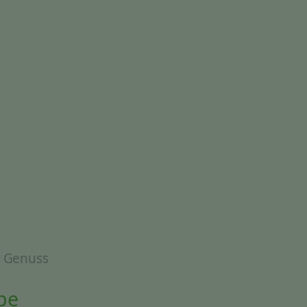
& Genuss
be