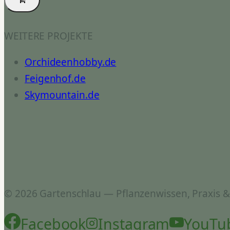
WEITERE PROJEKTE
Orchideenhobby.de
Feigenhof.de
Skymountain.de
© 2026 Gartenschlau — Pflanzenwissen, Praxis 
Facebook
Instagram
YouTu