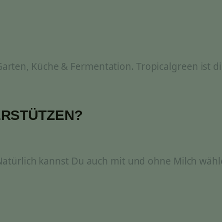
rten, Küche & Fermentation. Tropicalgreen ist di
ERSTÜTZEN?
 Natürlich kannst Du auch mit und ohne Milch wähl