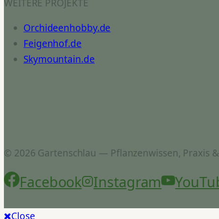
WEITERE PROJEKTE
Orchideenhobby.de
Feigenhof.de
Skymountain.de
© 2026 Gartenschlau — Pflanzenwissen, Praxis 
Facebook
Instagram
YouTu
Close