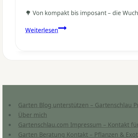
🌳 Von kompakt bis imposant – die Wuch
Wie
Weiterlesen
groß
werden
Zitruspflanzen?
Garten Blog unterstützen – Gartenschlau P
Über mich
Gartenschlau.com Impressum – Kontakt für
Garten Beratung Kontakt – Pflanzen & Exot