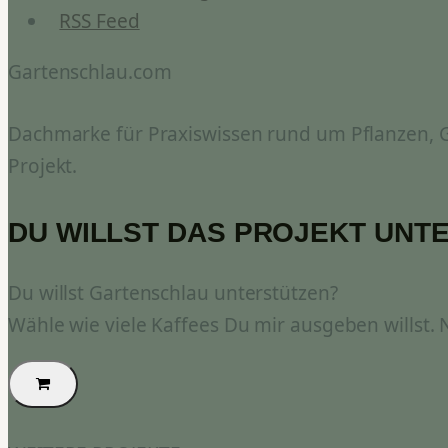
RSS Feed
Gartenschlau.com
Dachmarke für Praxiswissen rund um Pflanzen, Ga
Projekt.
DU WILLST DAS PROJEKT UNT
Du willst Gartenschlau unterstützen?
Wähle wie viele Kaffees Du mir ausgeben willst.