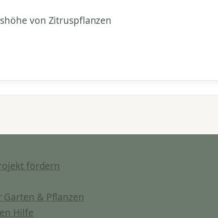
shöhe von Zitruspflanzen
rojekt fördern
 Garten & Pflanzen
en Hilfe