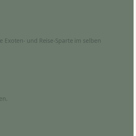
e Exoten- und Reise-Sparte im selben
en.