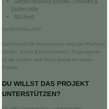
Garten Beratung Kontakt – Pflanzen &
Exoten Hilfe
RSS Feed
Gartenschlau.com
Dachmarke für Praxiswissen rund um Pflanzen,
Garten, Küche & Fermentation. Tropicalgreen
ist die Exoten- und Reise-Sparte im selben
Projekt.
DU WILLST DAS PROJEKT
UNTERSTÜTZEN?
Du willst Gartenschlau unterstützen?