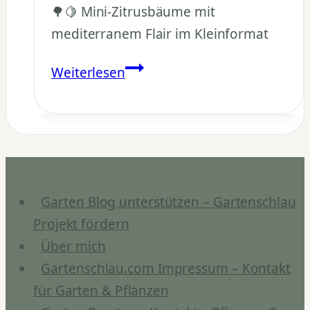
🌳🍋 Mini-Zitrusbäume mit
mediterranem Flair im Kleinformat
Kann
Weiterlesen
man
Zitronenbonsais
züchten?
Garten Blog unterstützen – Gartenschlau
Projekt fördern
Über mich
Gartenschlau.com Impressum – Kontakt
für Garten & Pflanzen