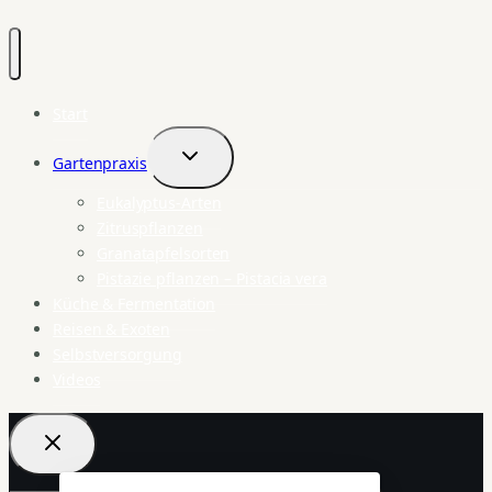
Start
Gartenpraxis
Untermenü
umschalten
Eukalyptus-Arten
Zitruspflanzen
Granatapfelsorten
Pistazie pflanzen – Pistacia vera
Küche & Fermentation
Reisen & Exoten
Selbstversorgung
Videos