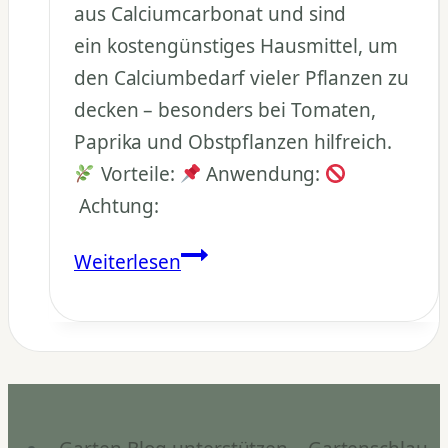
aus Calciumcarbonat und sind
ein kostengünstiges Hausmittel, um
den Calciumbedarf vieler Pflanzen zu
decken – besonders bei Tomaten,
Paprika und Obstpflanzen hilfreich.
Vorteile:
Anwendung:
Achtung:
Was
Weiterlesen
bringt
Eierschale
als
Dünger?