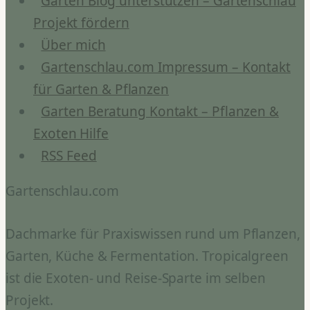
Garten Blog unterstützen – Gartenschlau
Projekt fördern
Über mich
Gartenschlau.com Impressum – Kontakt
für Garten & Pflanzen
Garten Beratung Kontakt – Pflanzen &
Exoten Hilfe
RSS Feed
Gartenschlau.com
Dachmarke für Praxiswissen rund um Pflanzen,
Garten, Küche & Fermentation. Tropicalgreen
ist die Exoten- und Reise-Sparte im selben
Projekt.