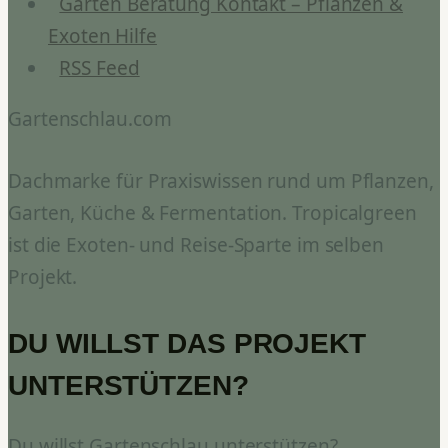
Garten Beratung Kontakt – Pflanzen &
Exoten Hilfe
RSS Feed
Gartenschlau.com
Dachmarke für Praxiswissen rund um Pflanzen,
Garten, Küche & Fermentation. Tropicalgreen
ist die Exoten- und Reise-Sparte im selben
Projekt.
DU WILLST DAS PROJEKT
UNTERSTÜTZEN?
Du willst Gartenschlau unterstützen?