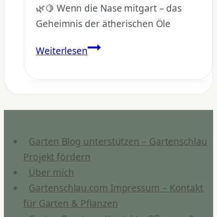
🌿🍋 Wenn die Nase mitgart – das
Geheimnis der ätherischen Öle
Warum
Weiterlesen
duften
manche
Zitrusblätter
beim
Zerreiben?
Garten Blog unterstützen – Gartenschlau
Projekt fördern
Über mich
Gartenschlau.com Impressum – Kontakt
für Garten & Pflanzen