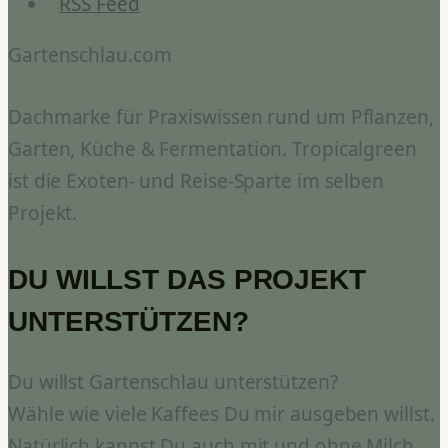
RSS Feed
Gartenschlau.com
Dachmarke für Praxiswissen rund um Pflanzen,
Garten, Küche & Fermentation. Tropicalgreen
ist die Exoten- und Reise-Sparte im selben
Projekt.
DU WILLST DAS PROJEKT
UNTERSTÜTZEN?
Du willst Gartenschlau unterstützen?
Wähle wie viele Kaffees Du mir ausgeben willst.
Natürlich kannst Du auch mit und ohne Milch