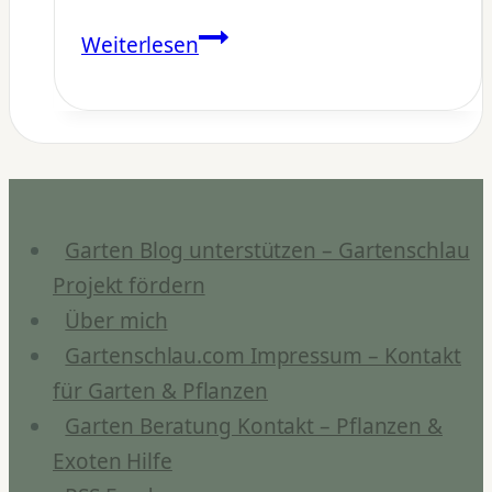
Wann
Weiterlesen
ist
Langzeitdünger
sinnvoll?
Garten Blog unterstützen – Gartenschlau
Projekt fördern
Über mich
Gartenschlau.com Impressum – Kontakt
für Garten & Pflanzen
Garten Beratung Kontakt – Pflanzen &
Exoten Hilfe