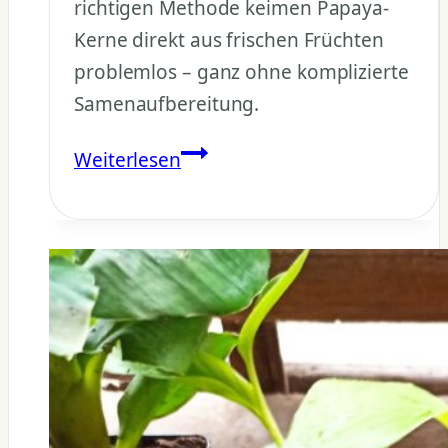
richtigen Methode keimen Papaya-
Kerne direkt aus frischen Früchten
problemlos – ganz ohne komplizierte
Samenaufbereitung.
Papaya
Weiterlesen
Aussaat:
So
einfach
gelingt
die
Anzucht
aus
Kernen