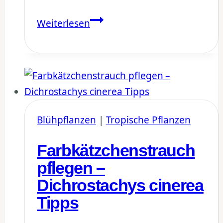
Mangobaum
Weiterlesen
Blüte:
Von
der
Blüte
zur
Frucht
Blühpflanzen
|
Tropische Pflanzen
im
Farbkätzchenstrauch
Garten
pflegen –
Dichrostachys cinerea
Tipps