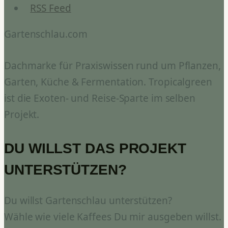
RSS Feed
Gartenschlau.com
Dachmarke für Praxiswissen rund um Pflanzen,
Garten, Küche & Fermentation. Tropicalgreen
ist die Exoten- und Reise-Sparte im selben
Projekt.
DU WILLST DAS PROJEKT
UNTERSTÜTZEN?
Du willst Gartenschlau unterstützen?
Wähle wie viele Kaffees Du mir ausgeben willst.