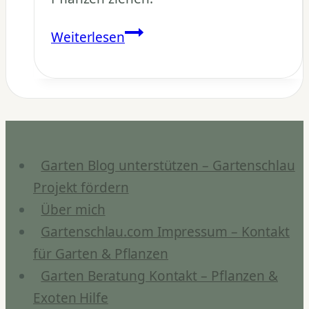
Bananen
Weiterlesen
vermehren:
Ableger
&
Aussaat
Schritt
für
Garten Blog unterstützen – Gartenschlau
Schritt
Projekt fördern
Über mich
Gartenschlau.com Impressum – Kontakt
für Garten & Pflanzen
Garten Beratung Kontakt – Pflanzen &
Exoten Hilfe