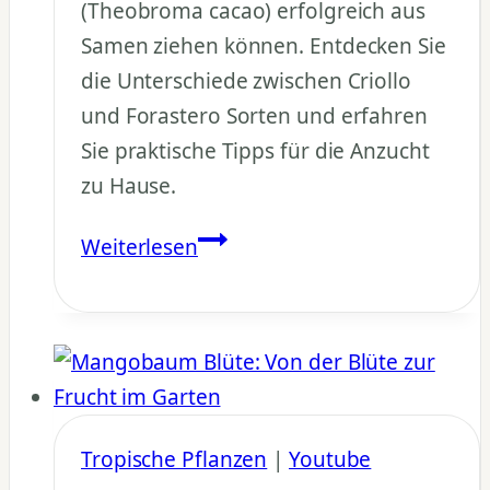
(Theobroma cacao) erfolgreich aus
Samen ziehen können. Entdecken Sie
die Unterschiede zwischen Criollo
und Forastero Sorten und erfahren
Sie praktische Tipps für die Anzucht
zu Hause.
Kakao
Weiterlesen
aus
Samen
ziehen
–
Theobroma
cacao
Tropische Pflanzen
|
Youtube
Anzucht