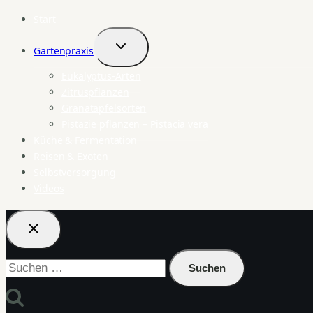
Start
Gartenpraxis
Untermenü
umschalten
Eukalyptus-Arten
Zitruspflanzen
Granatapfelsorten
Pistazie pflanzen – Pistacia vera
Küche & Fermentation
Reisen & Exoten
Selbstversorgung
Videos
Suchen
nach: