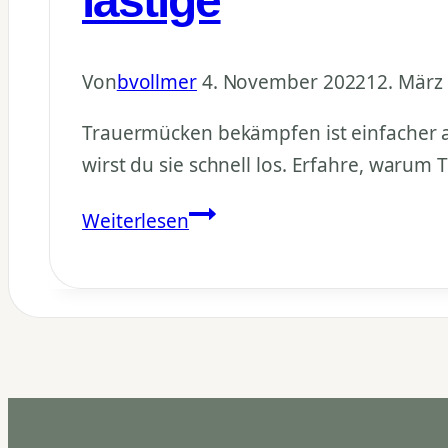
lästige
Von
bvollmer
4. November 2022
12. März
Trauermücken bekämpfen ist einfacher als
wirst du sie schnell los. Erfahre, warum
Trauermücken
Weiterlesen
bekämpfen:
Der
ultimative
Trick
gegen
lästige