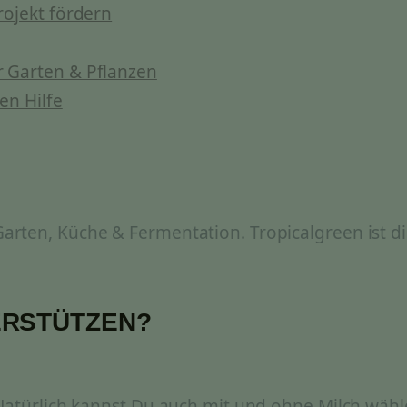
rojekt fördern
 Garten & Pflanzen
en Hilfe
rten, Küche & Fermentation. Tropicalgreen ist di
ERSTÜTZEN?
 Natürlich kannst Du auch mit und ohne Milch wähl