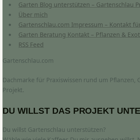
Garten Blog unterstützen – Gartenschlau P
Über mich
Gartenschlau.com Impressum – Kontakt für
Garten Beratung Kontakt – Pflanzen & Exot
RSS Feed
Gartenschlau.com
Dachmarke für Praxiswissen rund um Pflanzen, Ga
Projekt.
DU WILLST DAS PROJEKT UNT
Du willst Gartenschlau unterstützen?
Wähle wie viele Kaffees Du mir ausgeben willst.