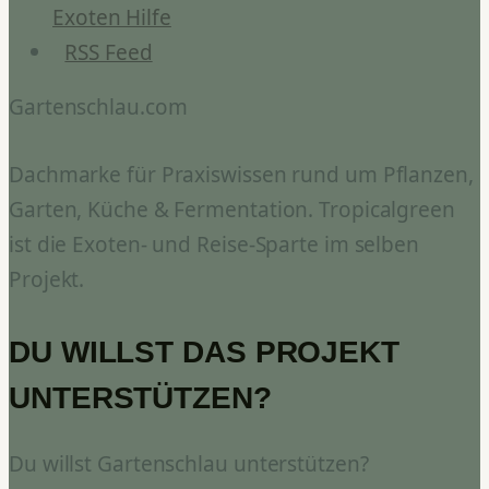
Exoten Hilfe
RSS Feed
Gartenschlau.com
Dachmarke für Praxiswissen rund um Pflanzen,
Garten, Küche & Fermentation. Tropicalgreen
ist die Exoten- und Reise-Sparte im selben
Projekt.
DU WILLST DAS PROJEKT
UNTERSTÜTZEN?
Du willst Gartenschlau unterstützen?