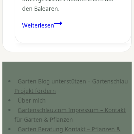
den Balearen.
Botanicactus
Weiterlesen
Mallorca:
Der
größte
Kakteengarten
Europas
Garten Blog unterstützen – Gartenschlau
Projekt fördern
Über mich
Gartenschlau.com Impressum – Kontakt
für Garten & Pflanzen
Garten Beratung Kontakt – Pflanzen &