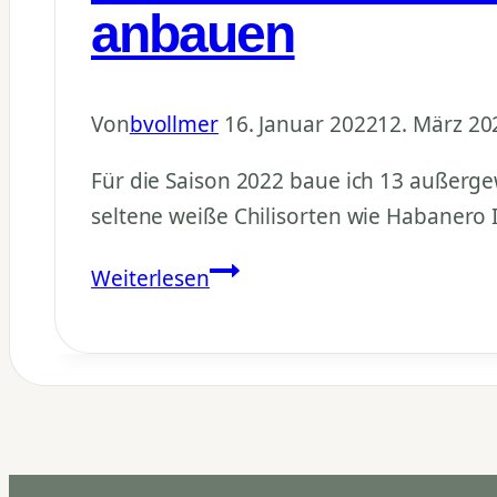
anbauen
Von
bvollmer
16. Januar 2022
12. März 20
Für die Saison 2022 baue ich 13 außerge
seltene weiße Chilisorten wie Habanero 
Weiße
Weiterlesen
Chili
Sorten
2022
–
13
seltene