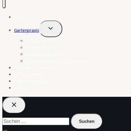
Start
Gartenpraxis
Untermenü
umschalten
Eukalyptus-Arten
Zitruspflanzen
Granatapfelsorten
Pistazie pflanzen – Pistacia vera
Küche & Fermentation
Reisen & Exoten
Selbstversorgung
Videos
Suchen
nach: