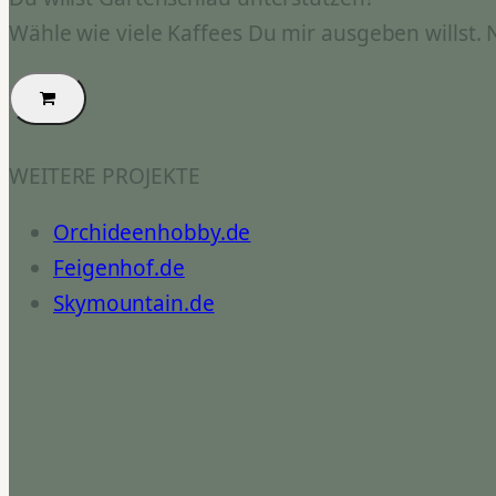
Wähle wie viele Kaffees Du mir ausgeben willst.
WEITERE PROJEKTE
Orchideenhobby.de
Feigenhof.de
Skymountain.de