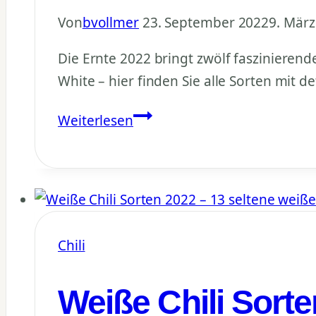
Von
bvollmer
23. September 2022
9. März
Die Ernte 2022 bringt zwölf faszinierend
White – hier finden Sie alle Sorten mit 
Weiße
Weiterlesen
Chilis
bestimmen:
12
Sorten
2022
Chili
mit
Bildern
Weiße Chili Sorte