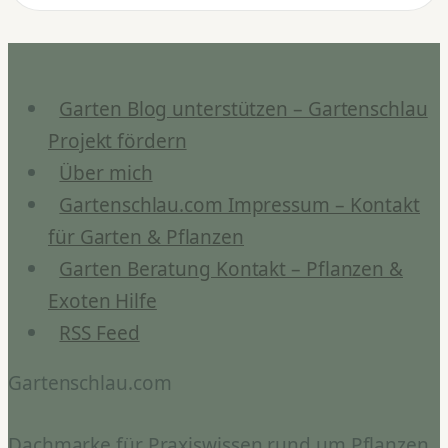
Tropaeolum
Sorten
&
Pflege
Garten Blog unterstützen – Gartenschlau
Projekt fördern
Über mich
Gartenschlau.com Impressum – Kontakt
für Garten & Pflanzen
Garten Beratung Kontakt – Pflanzen &
Exoten Hilfe
RSS Feed
Gartenschlau.com
Dachmarke für Praxiswissen rund um Pflanzen,