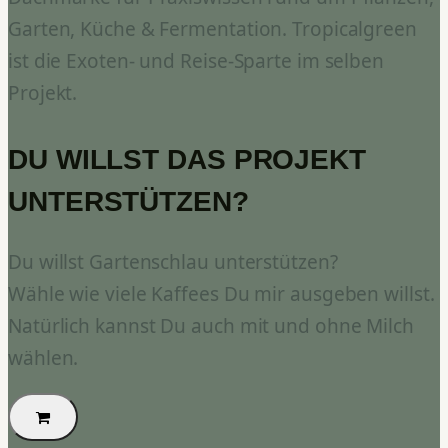
Garten, Küche & Fermentation. Tropicalgreen
ist die Exoten- und Reise-Sparte im selben
Projekt.
DU WILLST DAS PROJEKT
UNTERSTÜTZEN?
Du willst Gartenschlau unterstützen?
Wähle wie viele Kaffees Du mir ausgeben willst.
Natürlich kannst Du auch mit und ohne Milch
wählen.