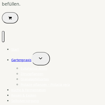
befüllen.
Start
Gartenpraxis
Untermenü
umschalten
Eukalyptus-Arten
Zitruspflanzen
Granatapfelsorten
Pistazie pflanzen – Pistacia vera
Küche & Fermentation
Reisen & Exoten
Selbstversorgung