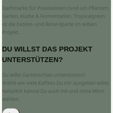
Dachmarke für Praxiswissen rund um Pflanzen,
Garten, Küche & Fermentation. Tropicalgreen
ist die Exoten- und Reise-Sparte im selben
Projekt.
DU WILLST DAS PROJEKT
UNTERSTÜTZEN?
Du willst Gartenschlau unterstützen?
Wähle wie viele Kaffees Du mir ausgeben willst.
Natürlich kannst Du auch mit und ohne Milch
wählen.