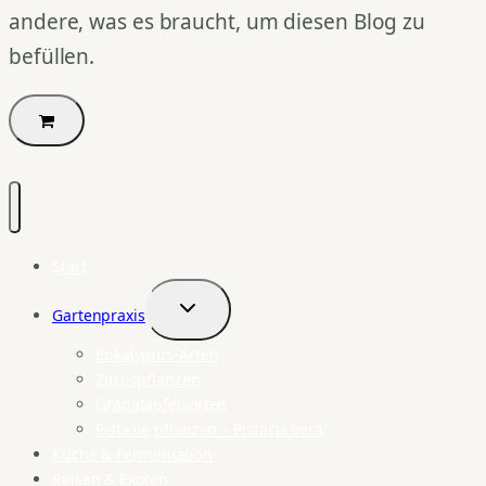
andere, was es braucht, um diesen Blog zu
befüllen.
Start
Gartenpraxis
Untermenü
umschalten
Eukalyptus-Arten
Zitruspflanzen
Granatapfelsorten
Pistazie pflanzen – Pistacia vera
Küche & Fermentation
Reisen & Exoten