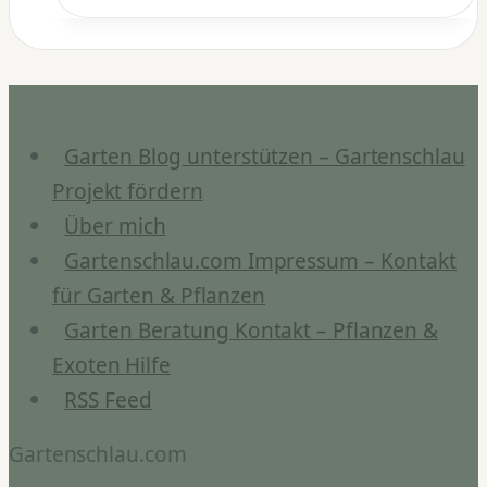
Blumenerde:
Klimaneutral
gärtnern
2024
Garten Blog unterstützen – Gartenschlau
Projekt fördern
Über mich
Gartenschlau.com Impressum – Kontakt
für Garten & Pflanzen
Garten Beratung Kontakt – Pflanzen &
Exoten Hilfe
RSS Feed
Gartenschlau.com