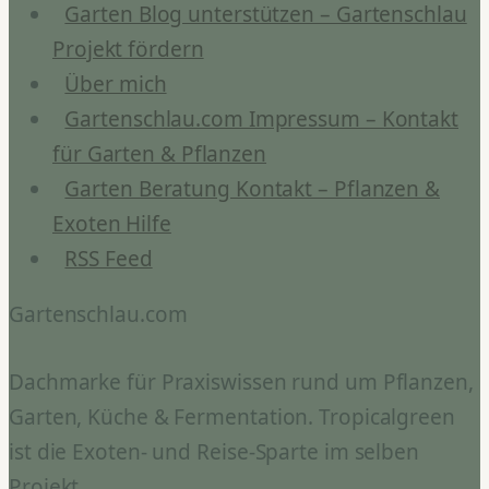
Garten Blog unterstützen – Gartenschlau
Projekt fördern
Über mich
Gartenschlau.com Impressum – Kontakt
für Garten & Pflanzen
Garten Beratung Kontakt – Pflanzen &
Exoten Hilfe
RSS Feed
Gartenschlau.com
Dachmarke für Praxiswissen rund um Pflanzen,
Garten, Küche & Fermentation. Tropicalgreen
ist die Exoten- und Reise-Sparte im selben
Projekt.