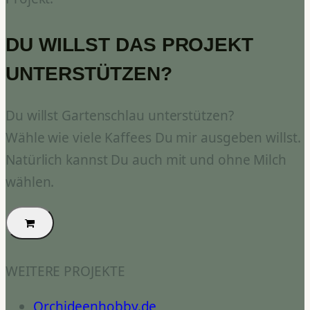
DU WILLST DAS PROJEKT
UNTERSTÜTZEN?
Du willst Gartenschlau unterstützen?
Wähle wie viele Kaffees Du mir ausgeben willst.
Natürlich kannst Du auch mit und ohne Milch
wählen.
WEITERE PROJEKTE
Orchideenhobby.de