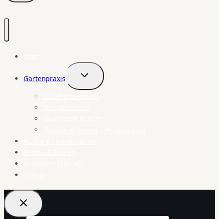
Start
Gartenpraxis
Untermenü
umschalten
Eukalyptus-Arten
Zitruspflanzen
Granatapfelsorten
Pistazie pflanzen – Pistacia vera
Küche & Fermentation
Reisen & Exoten
Selbstversorgung
Videos