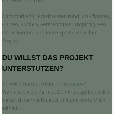
Gartenschlau.com
Dachmarke für Praxiswissen rund um Pflanzen,
Garten, Küche & Fermentation. Tropicalgreen
ist die Exoten- und Reise-Sparte im selben
Projekt.
DU WILLST DAS PROJEKT
UNTERSTÜTZEN?
Du willst Gartenschlau unterstützen?
Wähle wie viele Kaffees Du mir ausgeben willst.
Natürlich kannst Du auch mit und ohne Milch
wählen.