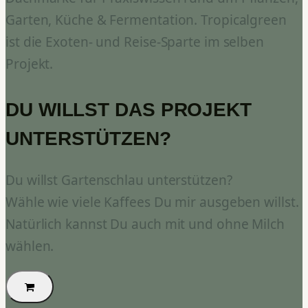
Garten, Küche & Fermentation. Tropicalgreen
ist die Exoten- und Reise-Sparte im selben
Projekt.
DU WILLST DAS PROJEKT
UNTERSTÜTZEN?
Du willst Gartenschlau unterstützen?
Wähle wie viele Kaffees Du mir ausgeben willst.
Natürlich kannst Du auch mit und ohne Milch
wählen.