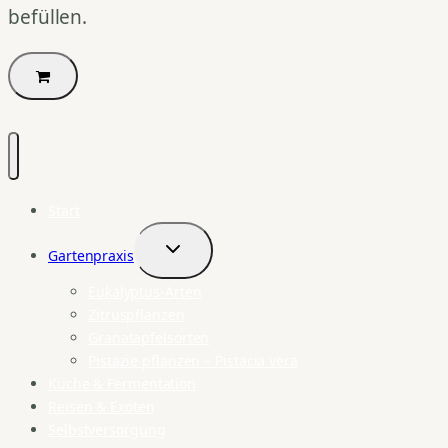
befüllen.
Start
Gartenpraxis
Untermenü
umschalten
Eukalyptus-Arten
Zitruspflanzen
Granatapfelsorten
Pistazie pflanzen – Pistacia vera
Küche & Fermentation
Reisen & Exoten
Selbstversorgung