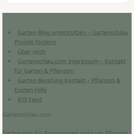
0,45%
Stevioglycosid
im
Vergleich
Garten Blog unterstützen – Gartenschlau
Projekt fördern
Über mich
Gartenschlau.com Impressum – Kontakt
für Garten & Pflanzen
Garten Beratung Kontakt – Pflanzen &
Exoten Hilfe
RSS Feed
Gartenschlau.com
Dachmarke für Praxiswissen rund um Pflanzen,