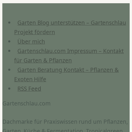
Bioledex
GoLeaf
X1D
Garten Blog unterstützen – Gartenschlau
Review
Projekt fördern
Über mich
Gartenschlau.com Impressum – Kontakt
für Garten & Pflanzen
Garten Beratung Kontakt – Pflanzen &
Exoten Hilfe
RSS Feed
Gartenschlau.com
Dachmarke für Praxiswissen rund um Pflanzen,
Garten, Küche & Fermentation. Tropicalgreen