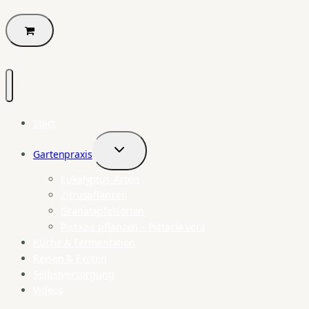
Start
Gartenpraxis
Untermenü
umschalten
Eukalyptus-Arten
Zitruspflanzen
Granatapfelsorten
Pistazie pflanzen – Pistacia vera
Küche & Fermentation
Reisen & Exoten
Selbstversorgung
Videos