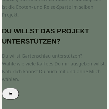
ist die Exoten- und Reise-Sparte im selben
Projekt.
DU WILLST DAS PROJEKT
UNTERSTÜTZEN?
Du willst Gartenschlau unterstützen?
Wähle wie viele Kaffees Du mir ausgeben willst.
Natürlich kannst Du auch mit und ohne Milch
wählen.