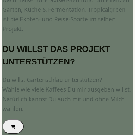
Dachmarke für Praxiswissen rund um Pflanzen,
Garten, Küche & Fermentation. Tropicalgreen
ist die Exoten- und Reise-Sparte im selben
Projekt.
DU WILLST DAS PROJEKT
UNTERSTÜTZEN?
Du willst Gartenschlau unterstützen?
Wähle wie viele Kaffees Du mir ausgeben willst.
Natürlich kannst Du auch mit und ohne Milch
wählen.