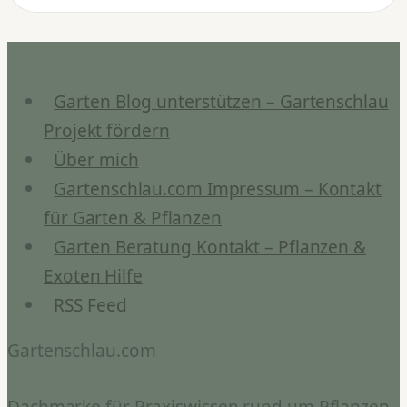
Chili
&
Zitronen
Garten Blog unterstützen – Gartenschlau
Projekt fördern
Über mich
Gartenschlau.com Impressum – Kontakt
für Garten & Pflanzen
Garten Beratung Kontakt – Pflanzen &
Exoten Hilfe
RSS Feed
Gartenschlau.com