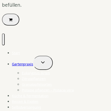
befüllen.
Start
Gartenpraxis
Untermenü
umschalten
Eukalyptus-Arten
Zitruspflanzen
Granatapfelsorten
Pistazie pflanzen – Pistacia vera
Küche & Fermentation
Reisen & Exoten
Selbstversorgung